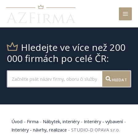
Mai
Men
Hledejte ve více než 200
000 firmách po celé ČR:
HLEDAT
Úvod
-
Firma
-
Nábytek, interiéry
-
Interiéry - vybavení
-
Interiéry - návrhy, realizace
-
STUDIO-D OPAVA s.r.o.