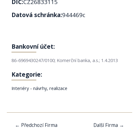
DIČ:
CZ26833115
Datová schránka:
944469c
Bankovní účet:
86-6969430247/0100; Komerční banka, a.s.; 1.4.2013
Kategorie:
Interiéry - návrhy, realizace
Navigace
←
Předchozí Firma
Další Firma
→
pro