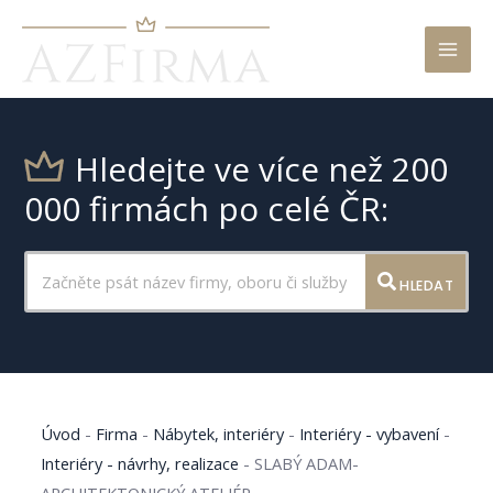
Mai
Men
Hledejte ve více než 200
000 firmách po celé ČR:
HLEDAT
Úvod
-
Firma
-
Nábytek, interiéry
-
Interiéry - vybavení
-
Interiéry - návrhy, realizace
-
SLABÝ ADAM-
ARCHITEKTONICKÝ ATELIÉR