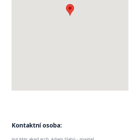
Kontaktní osoba:
Ing.Mgr.akad.arch. Adam Slabý - majitel