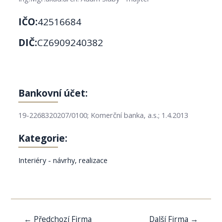
IČO:
42516684
DIČ:
CZ6909240382
Bankovní účet:
19-2268320207/0100; Komerční banka, a.s.; 1.4.2013
Kategorie:
Interiéry - návrhy, realizace
Navigace
←
Předchozí Firma
Další Firma
→