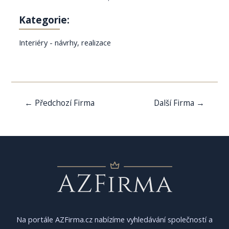
Kategorie:
Interiéry - návrhy, realizace
Navigace
←
Předchozí Firma
Další Firma
→
pro
příspěvek
Na portále AZFirma.cz nabízíme vyhledávání společností a