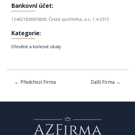
Bankovní účet:
1246218389/0800; Česká spořitelna, a.s.; 1.4.2013
Kategorie:
Dřevěné a korkové obaly
Navigace
←
Předchozí Firma
Další Firma
→
pro
příspěvek