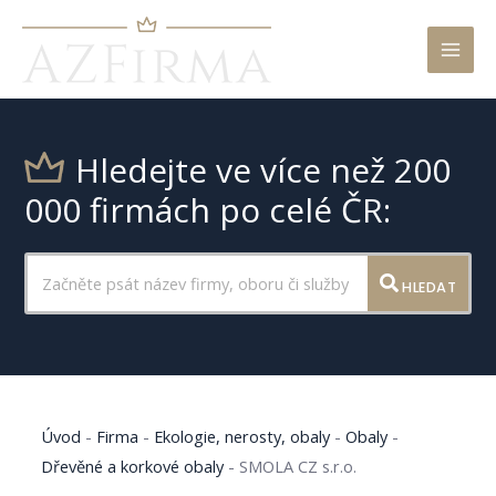
Mai
Men
Hledejte ve více než 200
000 firmách po celé ČR:
HLEDAT
Úvod
-
Firma
-
Ekologie, nerosty, obaly
-
Obaly
-
Dřevěné a korkové obaly
-
SMOLA CZ s.r.o.