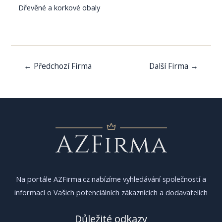
Dřevěné a korkové obaly
Navigace
←
Předchozí Firma
Další Firma
→
pro
příspěvek
Na portále AZFirma.cz nabízíme vyhledávání společností a
informací o Vašich potenciálních zákaznících a dodavatelích
Důležité odkazy