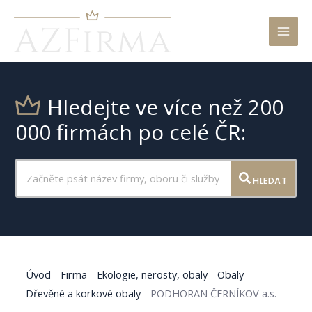
Mai
Men
Hledejte ve více než 200
000 firmách po celé ČR:
HLEDAT
Úvod
-
Firma
-
Ekologie, nerosty, obaly
-
Obaly
-
Dřevěné a korkové obaly
-
PODHORAN ČERNÍKOV a.s.