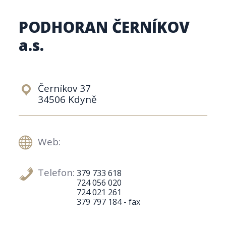
PODHORAN ČERNÍKOV
a.s.
Černíkov 37
34506 Kdyně
Web:
Telefon:
379 733 618
724 056 020
724 021 261
379 797 184 - fax