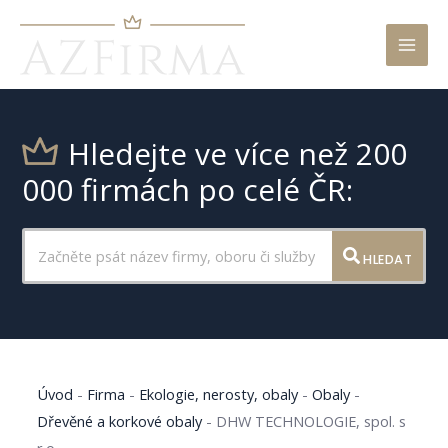
Mai
Men
Hledejte ve více než 200
000 firmách po celé ČR:
HLEDAT
Úvod
-
Firma
-
Ekologie, nerosty, obaly
-
Obaly
-
Dřevěné a korkové obaly
-
DHW TECHNOLOGIE, spol. s
r.o.