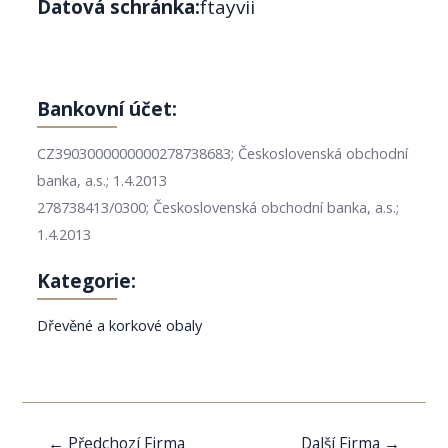
Datová schránka:
ftayvii
Bankovní účet:
CZ3903000000000278738683; Československá obchodní
banka, a.s.; 1.4.2013
278738413/0300; Československá obchodní banka, a.s.;
1.4.2013
Kategorie:
Dřevěné a korkové obaly
Navigace
←
Předchozí Firma
Další Firma
→