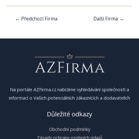
Navigace
←
Předchozí Firma
Další Firma
→
pro
příspěvek
Na portále AZFirma.cz nabízíme vyhledávání společností a
informací o Vašich potenciálních zákaznících a dodavatelích
Důležité odkazy
Obchodní podmínky
Zásady ochrany osobních údajů