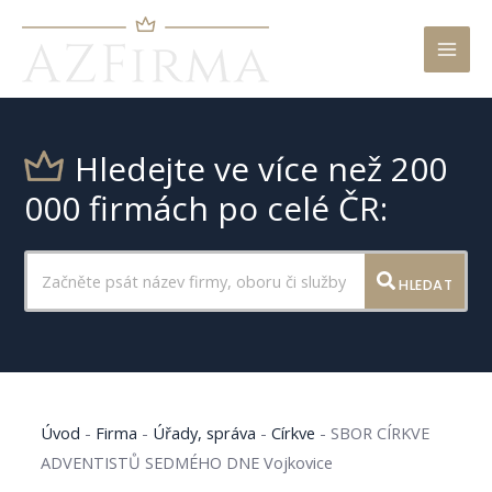
Mai
Men
Hledejte ve více než 200
000 firmách po celé ČR:
HLEDAT
Úvod
-
Firma
-
Úřady, správa
-
Církve
-
SBOR CÍRKVE
ADVENTISTŮ SEDMÉHO DNE Vojkovice