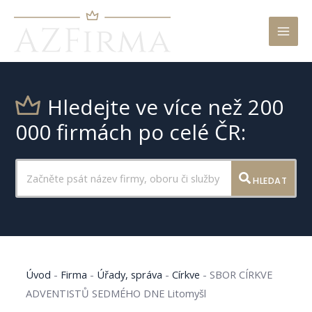
Mai
Men
Hledejte ve více než 200
000 firmách po celé ČR:
HLEDAT
Úvod
-
Firma
-
Úřady, správa
-
Církve
-
SBOR CÍRKVE
ADVENTISTŮ SEDMÉHO DNE Litomyšl