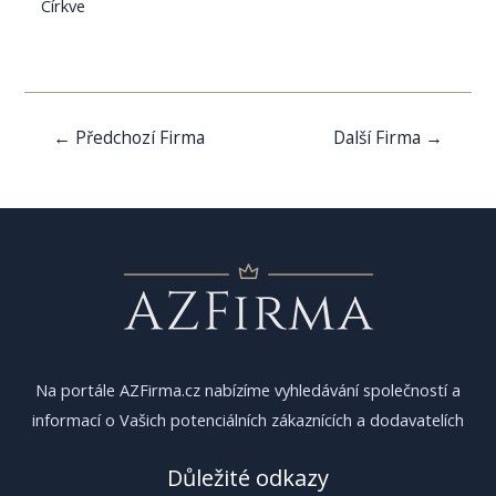
Církve
Navigace
←
Předchozí Firma
Další Firma
→
pro
příspěvek
Na portále AZFirma.cz nabízíme vyhledávání společností a
informací o Vašich potenciálních zákaznících a dodavatelích
Důležité odkazy