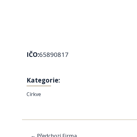
IČO:
65890817
Kategorie:
Církve
Navigace
←
Předchozí Firma