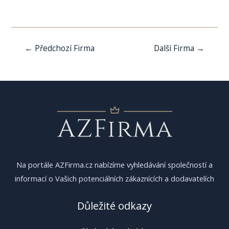
Navigace
←
Předchozí Firma
Další Firma
→
pro
příspěvek
Na portále AZFirma.cz nabízíme vyhledávání společností a
informací o Vašich potenciálních zákaznících a dodavatelích
Důležité odkazy