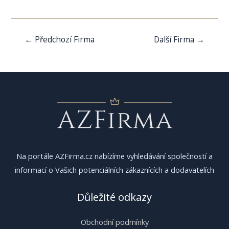
Navigace
←
Předchozí Firma
Další Firma
→
pro
příspěvek
Na portále AZFirma.cz nabízíme vyhledávání společností a
informací o Vašich potenciálních zákaznících a dodavatelích
Důležité odkazy
Obchodní podmínky