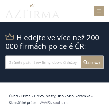
Mai
Men
Hledejte ve více než 200
000 firmách po celé ČR:
HLEDAT
Úvod
-
Firma
-
Dřevo, plasty, sklo
-
Sklo, keramika
-
Sklenářské práce
-
WAVEX, spol. s r.o.