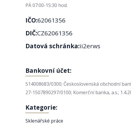
PÁ 07:00-15:30 hod.
IČO:
62061356
DIČ:
CZ62061356
Datová schránka:
ii2erws
Bankovní účet:
514008683/0300; Československá obchodní banka,
27-1507890297/0100; Komerční banka, a.s.; 1.4.2
Kategorie:
Sklenářské práce