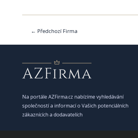
Navigace
←
Předchozí Firma
pro
příspěvek
Na portále AZFirma.cz nabízíme vyhledávání
společností a informací o Vašich potenciálních
zákaznících a dodavatelích