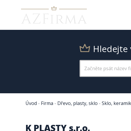
Hledejte 
Úvod
-
Firma
-
Dřevo, plasty, sklo
-
Sklo, kerami
K PLASTY s.r.o.