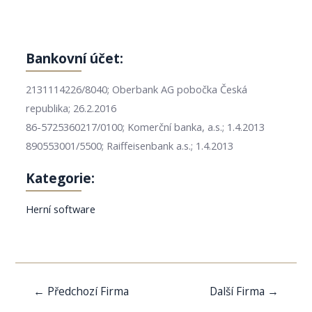
Bankovní účet:
2131114226/8040; Oberbank AG pobočka Česká
republika; 26.2.2016
86-5725360217/0100; Komerční banka, a.s.; 1.4.2013
890553001/5500; Raiffeisenbank a.s.; 1.4.2013
Kategorie:
Herní software
Navigace
←
Předchozí Firma
Další Firma
→
pro