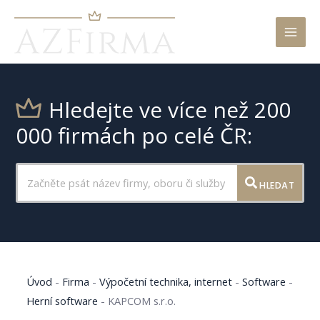
Mai
Men
Hledejte ve více než 200
000 firmách po celé ČR:
HLEDAT
Úvod
-
Firma
-
Výpočetní technika, internet
-
Software
-
Herní software
-
KAPCOM s.r.o.