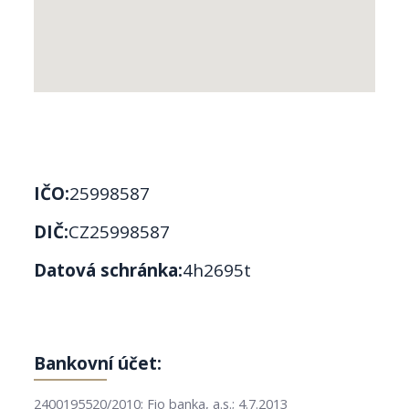
IČO:
25998587
DIČ:
CZ25998587
Datová schránka:
4h2695t
Bankovní účet:
2400195520/2010; Fio banka, a.s.; 4.7.2013