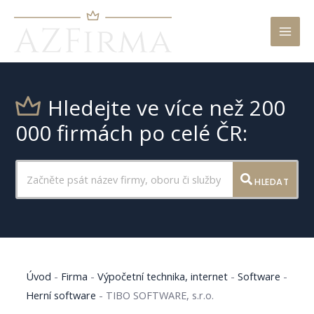
Mai
Men
Hledejte ve více než 200
000 firmách po celé ČR:
HLEDAT
Úvod
-
Firma
-
Výpočetní technika, internet
-
Software
-
Herní software
-
TIBO SOFTWARE, s.r.o.