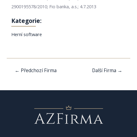
2900195578/2010; Fio banka, a.s.; 4.7.2013
Kategorie:
Herní software
Navigace
←
Předchozí Firma
Další Firma
→
pro
příspěvek