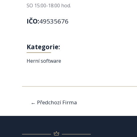
SO 15:00-18:00 hod.
IČO:
49535676
Kategorie:
Herní software
Navigace
←
Předchozí Firma
pro
příspěvek