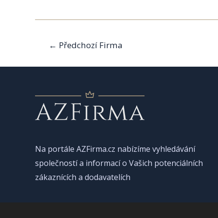
Navigace
←
Předchozí Firma
pro
příspěvek
Na portále AZFirma.cz nabízíme vyhledávání
společností a informací o Vašich potenciálních
zákaznících a dodavatelích