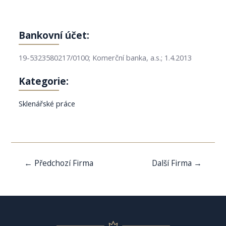
Bankovní účet:
19-5323580217/0100; Komerční banka, a.s.; 1.4.2013
Kategorie:
Sklenářské práce
Navigace
←
Předchozí Firma
Další Firma
→
pro
příspěvek