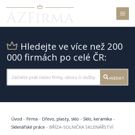
Mai
Men
Hledejte ve více než 200
000 firmách po celé ČR:
HLEDAT
Úvod
-
Firma
-
Dřevo, plasty, sklo
-
Sklo, keramika
-
Sklenářské práce
-
BŘÍZA-SOLNIČKA SKLENÁŘSTVÍ