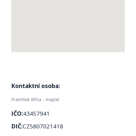
Kontaktní osoba:
František Bříza - majitel
IČO:
43457941
DIČ:
CZ5807021418