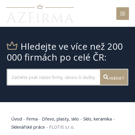
Mai
Men
Hledejte ve více než 200
000 firmách po celé ČR:
HLEDAT
Úvod
-
Firma
-
Dřevo, plasty, sklo
-
Sklo, keramika
-
Sklenářské práce
-
FLOTIS s.r.o.