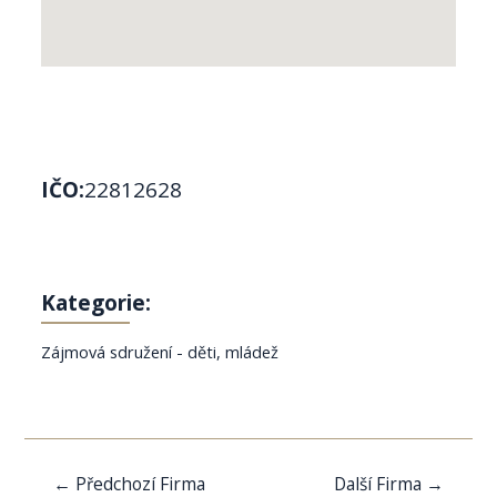
IČO:
22812628
Kategorie:
Zájmová sdružení - děti, mládež
Navigace
←
Předchozí Firma
Další Firma
→