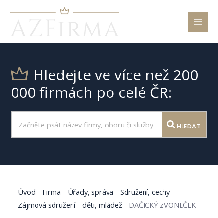
Mai
Men
Hledejte ve více než 200
000 firmách po celé ČR:
HLEDAT
Úvod
-
Firma
-
Úřady, správa
-
Sdružení, cechy
-
Zájmová sdružení - děti, mládež
-
DAČICKÝ ZVONEČEK