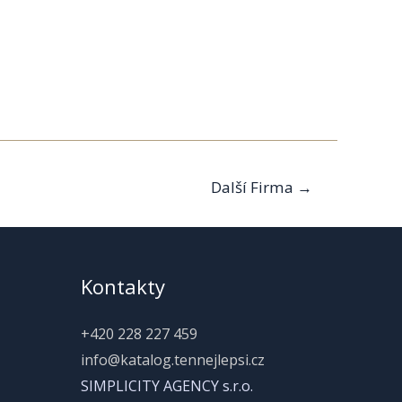
Další Firma
→
Kontakty
+420 228 227 459
info@katalog.tennejlepsi.cz
SIMPLICITY AGENCY s.r.o.