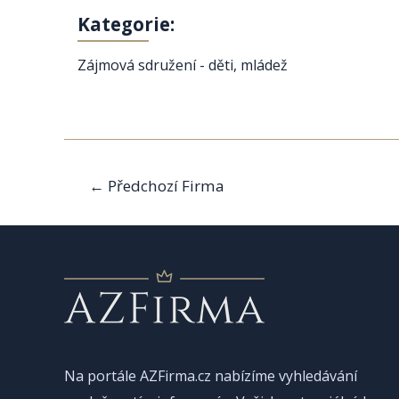
Kategorie:
Zájmová sdružení - děti, mládež
Navigace
←
Předchozí Firma
pro
příspěvek
Na portále AZFirma.cz nabízíme vyhledávání