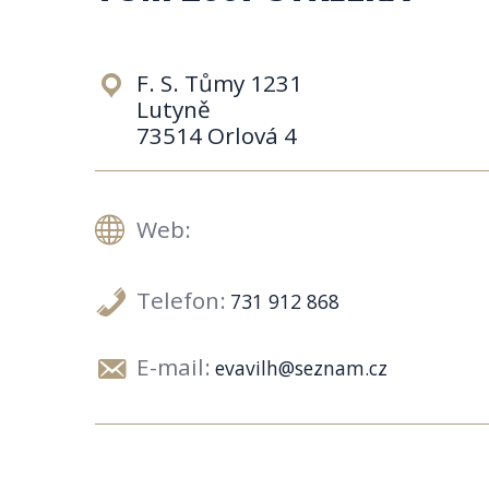
F. S. Tůmy 1231
Lutyně
73514 Orlová 4
Web:
Telefon:
731 912 868
E-mail:
evavilh@seznam.cz