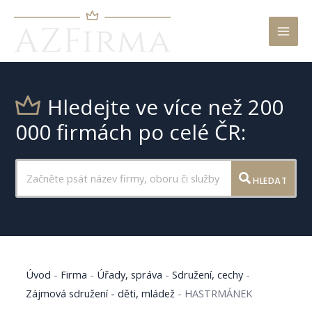
Mai
Men
Hledejte ve více než 200
000 firmách po celé ČR:
HLEDAT
Úvod
-
Firma
-
Úřady, správa
-
Sdružení, cechy
-
Zájmová sdružení - děti, mládež
-
HASTRMÁNEK