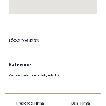
IČO:
27044203
Kategorie:
Zájmová sdružení - děti, mládež
Navigace
←
Předchozí Firma
Další Firma
→