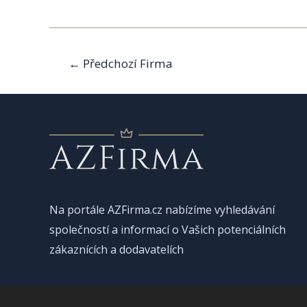
Navigace
←
Předchozí Firma
pro
příspěvek
Na portále AZFirma.cz nabízíme vyhledávání
společností a informací o Vašich potenciálních
zákaznících a dodavatelích