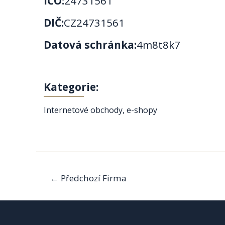
IČO:
24731561
DIČ:
CZ24731561
Datová schránka:
4m8t8k7
Kategorie:
Internetové obchody, e-shopy
Navigace
←
Předchozí Firma
pro