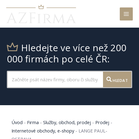
Mai
Men
Hledejte ve více než 200
000 firmách po celé ČR:
HLEDAT
Úvod
-
Firma
-
Služby, obchod, prodej
-
Prodej
-
Internetové obchody, e-shopy
-
LANGE PAUL-
OSTRAVA