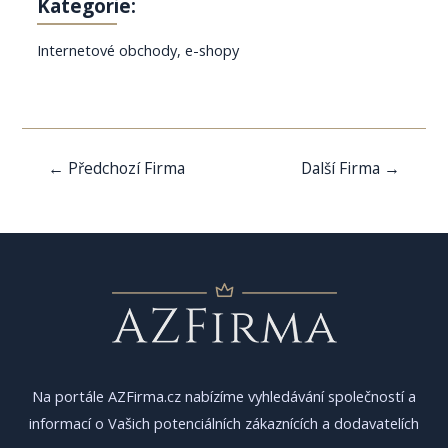
Kategorie:
Internetové obchody, e-shopy
Navigace
←
Předchozí Firma
Další Firma
→
pro
příspěvek
Na portále AZFirma.cz nabízíme vyhledávání společností a
informací o Vašich potenciálních zákaznících a dodavatelích