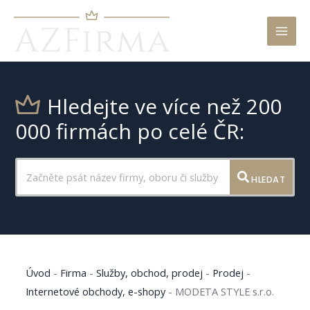
Mai
Men
Hledejte ve více než 200
000 firmách po celé ČR:
HLEDAT
Úvod
-
Firma
-
Služby, obchod, prodej
-
Prodej
-
Internetové obchody, e-shopy
-
MODETA STYLE s.r.o.