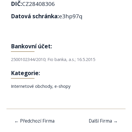
DIČ:
CZ28408306
Datová schránka:
e3hp97q
Bankovní účet:
2500102344/2010; Fio banka, a.s.; 16.5.2015
Kategorie:
Internetové obchody, e-shopy
Navigace
←
Předchozí Firma
Další Firma
→
pro