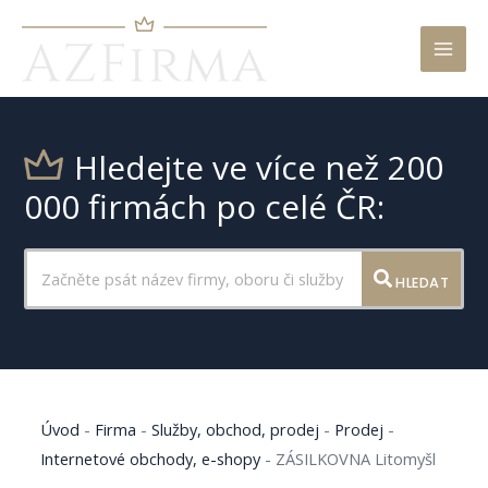
Mai
Men
Hledejte ve více než 200
000 firmách po celé ČR:
HLEDAT
Úvod
-
Firma
-
Služby, obchod, prodej
-
Prodej
-
Internetové obchody, e-shopy
-
ZÁSILKOVNA Litomyšl