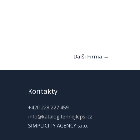
Další Firma
→
Kontakty
+420 228 227 459
info@katalog.tennejlepsi.cz
SIMPLICITY AGENCY s.r.o.