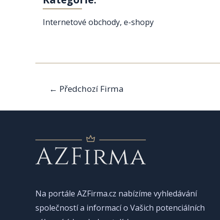
Internetové obchody, e-shopy
Navigace
←
Předchozí Firma
pro
příspěvek
Na portále AZFirma.cz nabízíme vyhledávání
společností a informací o Vašich potenciálních