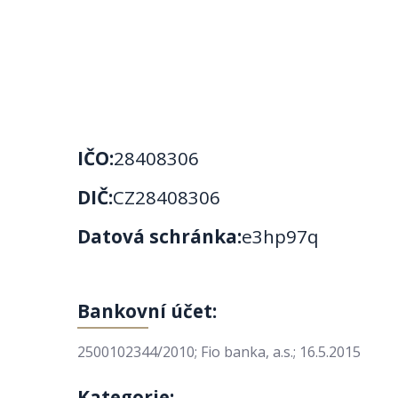
IČO:
28408306
DIČ:
CZ28408306
Datová schránka:
e3hp97q
Bankovní účet:
2500102344/2010; Fio banka, a.s.; 16.5.2015
Kategorie: