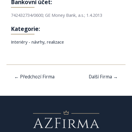
Bankovní účet:
742432734/0600; GE Money Bank, a.s.; 1.4.2013
Kategorie:
Interiéry - návrhy, realizace
Navigace
←
Předchozí Firma
Další Firma
→
pro
příspěvek