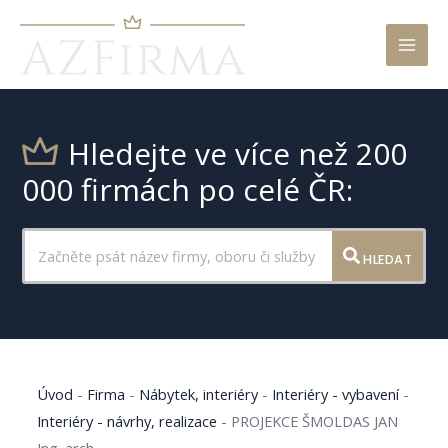
Mai
Men
Hledejte ve více než 200
000 firmách po celé ČR:
HLEDAT
Úvod
-
Firma
-
Nábytek, interiéry
-
Interiéry - vybavení
-
Interiéry - návrhy, realizace
-
PROJEKCE ŠMOLDAS JAN
Ing. arch