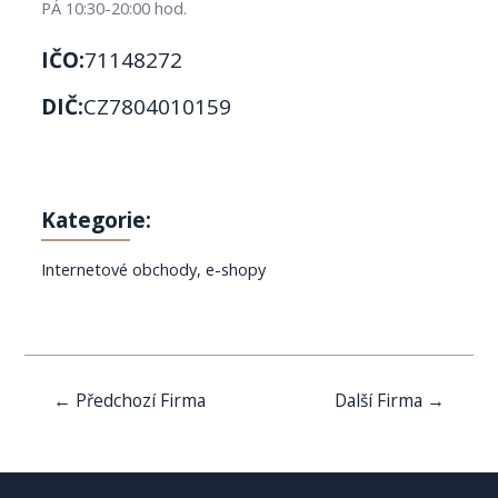
PÁ 10:30-20:00 hod.
IČO:
71148272
DIČ:
CZ7804010159
Kategorie:
Internetové obchody, e-shopy
Navigace
←
Předchozí Firma
Další Firma
→
pro
příspěvek