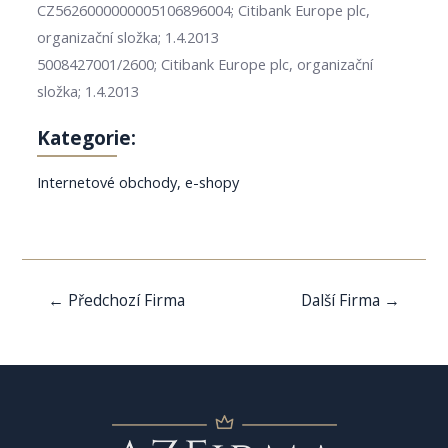
CZ5626000000005106896004; Citibank Europe plc,
organizační složka; 1.4.2013
5008427001/2600; Citibank Europe plc, organizační
složka; 1.4.2013
Kategorie:
Internetové obchody, e-shopy
Navigace
←
Předchozí Firma
Další Firma
→
pro
příspěvek