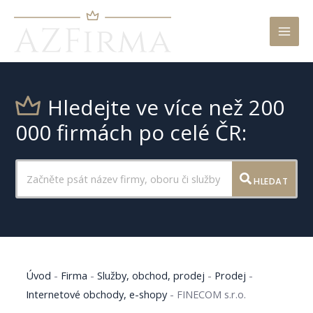
Mai
Men
Hledejte ve více než 200
000 firmách po celé ČR:
HLEDAT
Úvod
-
Firma
-
Služby, obchod, prodej
-
Prodej
-
Internetové obchody, e-shopy
-
FINECOM s.r.o.