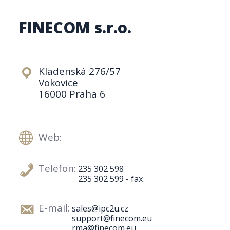
FINECOM s.r.o.
Kladenská 276/57
Vokovice
16000 Praha 6
Web:
Telefon:
235 302 598
235 302 599 - fax
E-mail:
sales@ipc2u.cz
support@finecom.eu
rma@finecom.eu