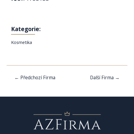
Kategorie:
Kosmetika
Navigace
←
Předchozí Firma
Další Firma
→
pro
příspěvek