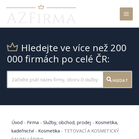
Mai
Men
Hledejte ve více než 200
000 firmách po celé ČR:
HLEDAT
Úvod
-
Firma
-
Služby, obchod, prodej
-
Kosmetika,
kadeřnictví
-
Kosmetika
-
TETOVACÍ A KOSMETICKÝ
SALON LÁDINA