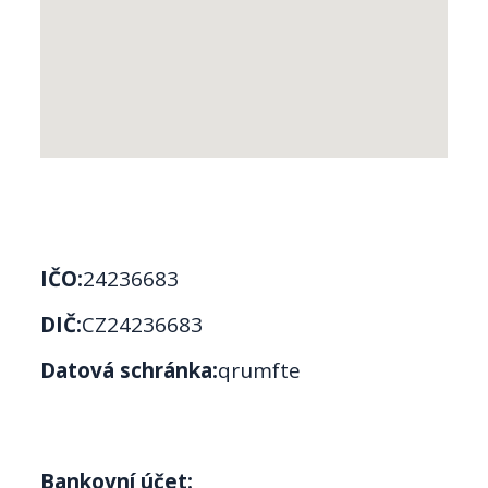
IČO:
24236683
DIČ:
CZ24236683
Datová schránka:
qrumfte
Bankovní účet: