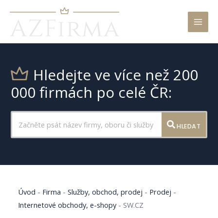
Mai
Men
Hledejte ve více než 200
000 firmách po celé ČR:
HLEDAT
Úvod
-
Firma
-
Služby, obchod, prodej
-
Prodej
-
Internetové obchody, e-shopy
-
SW.CZ