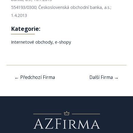
554193/0300; Československá obchodní banka, a.s.;
1.4.2013
Kategorie:
Internetové obchody, e-shopy
Navigace
←
Předchozí Firma
Další Firma
→
pro
příspěvek