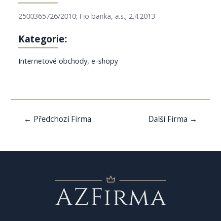
2500365726/2010; Fio banka, a.s.; 2.4.2013
Kategorie:
Internetové obchody, e-shopy
Navigace
←
Předchozí Firma
Další Firma
→
pro
příspěvek