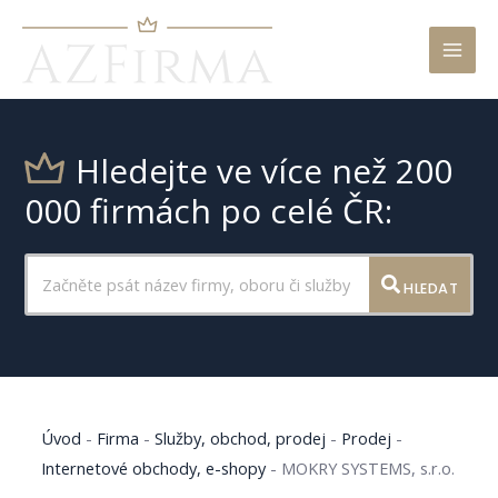
Mai
Men
Hledejte ve více než 200
000 firmách po celé ČR:
HLEDAT
Úvod
-
Firma
-
Služby, obchod, prodej
-
Prodej
-
Internetové obchody, e-shopy
-
MOKRY SYSTEMS, s.r.o.