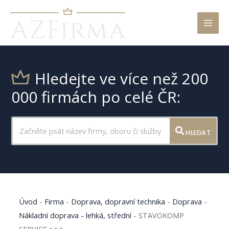
Mai
Men
Hledejte ve více než 200
000 firmách po celé ČR:
HLEDAT
Úvod
-
Firma
-
Doprava, dopravní technika
-
Doprava
-
Nákladní doprava - lehká, střední
-
STAVOKOMP
SERVICE s.r.o.