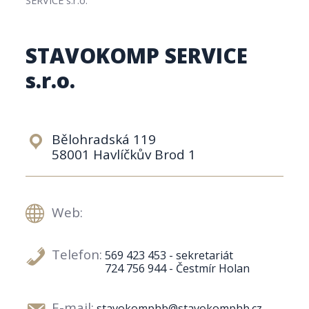
STAVOKOMP SERVICE
s.r.o.
Bělohradská 119
58001 Havlíčkův Brod 1
Web:
Telefon:
569 423 453 - sekretariát
724 756 944 - Čestmír Holan
E-mail:
stavokomphb@stavokomphb.cz