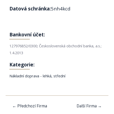
Datová schránka:
5nh4kcd
Bankovní účet:
127976852/0300; Československá obchodní banka, a.s.;
1.4.2013
Kategorie:
Nákladní doprava - lehká, střední
Navigace
←
Předchozí Firma
Další Firma
→
pro