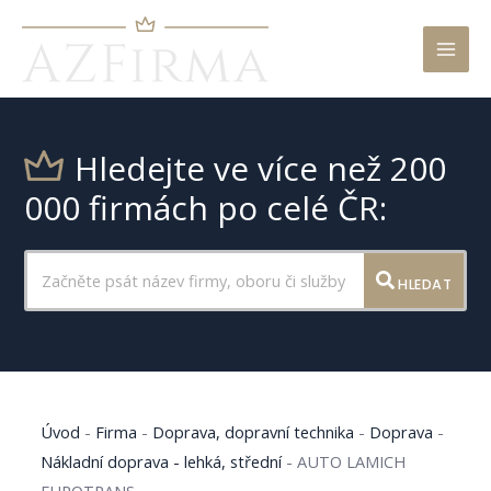
Mai
Men
Hledejte ve více než 200
000 firmách po celé ČR:
HLEDAT
Úvod
-
Firma
-
Doprava, dopravní technika
-
Doprava
-
Nákladní doprava - lehká, střední
-
AUTO LAMICH
EUROTRANS