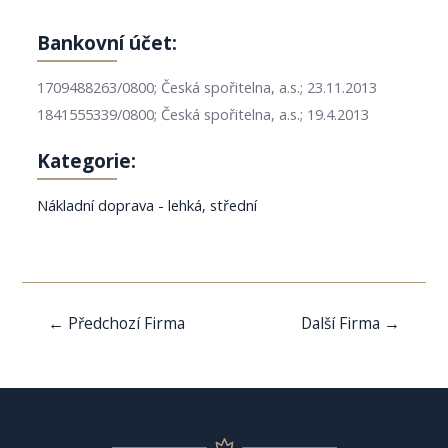
Bankovní účet:
1709488263/0800; Česká spořitelna, a.s.; 23.11.2013
1841555339/0800; Česká spořitelna, a.s.; 19.4.2013
Kategorie:
Nákladní doprava - lehká, střední
Navigace
←
Předchozí Firma
Další Firma
→
pro
příspěvek