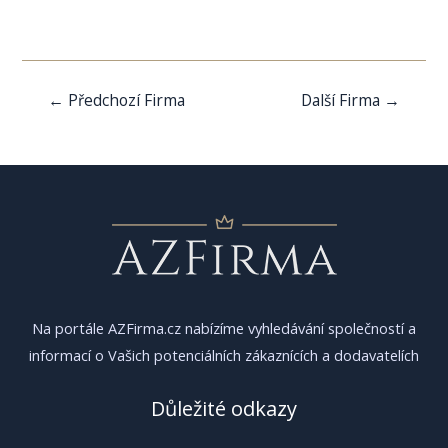
Navigace
←
Předchozí Firma
Další Firma
→
pro
příspěvek
Na portále AZFirma.cz nabízíme vyhledávání společností a
informací o Vašich potenciálních zákaznících a dodavatelích
Důležité odkazy