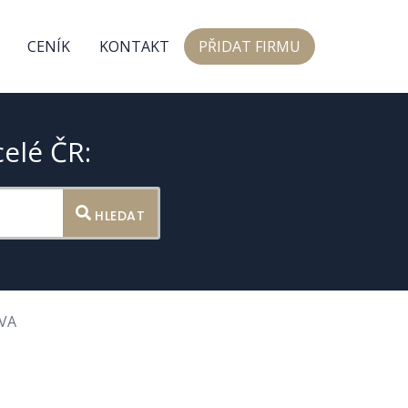
CENÍK
KONTAKT
PŘIDAT FIRMU
celé ČR:
HLEDAT
VA