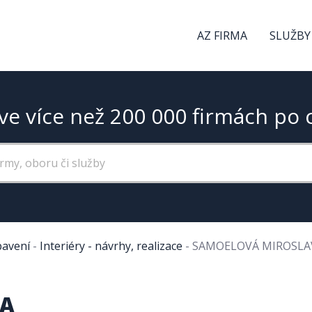
AZ FIRMA
SLUŽBY
ve více než 200 000 firmách po 
bavení
-
Interiéry - návrhy, realizace
-
SAMOELOVÁ MIROSLA
VA