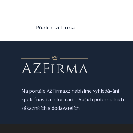
Navigace
←
Předchozí Firma
pro
příspěvek
Na portále AZFirma.cz nabízíme vyhledávání
společností a informací o Vašich potenciálních
zákaznících a dodavatelích