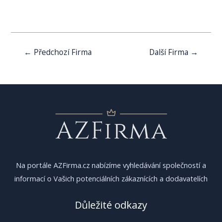
Navigace
←
Předchozí Firma
Další Firma
→
pro
příspěvek
Na portále AZFirma.cz nabízíme vyhledávání společností a
informací o Vašich potenciálních zákaznících a dodavatelích
Důležité odkazy