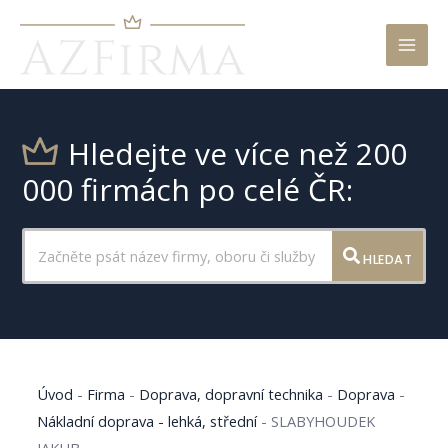
Mai
Men
Hledejte ve více než 200
000 firmách po celé ČR:
HLEDAT
Úvod
-
Firma
-
Doprava, dopravní technika
-
Doprava
-
Nákladní doprava - lehká, střední
-
SLABYHOUDEK
JAKUB