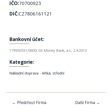
IČO:
70700923
DIČ:
CZ7806161121
Bankovní účet:
179950531/0600; GE Money Bank, a.s.; 2.4.2013
Kategorie:
Nákladní doprava - lehká, střední
Navigace
←
Předchozí Firma
Další Firma
→
pro