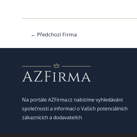
Navigace
←
Předchozí Firma
pro
příspěvek
Na portále AZFirma.cz nabízíme vyhledávání
společností a informací o Vašich potenciálních
zákaznících a dodavatelích