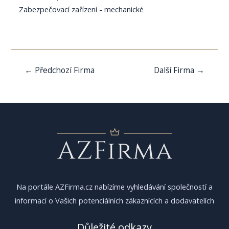
Zabezpečovací zařízení - mechanické
Navigace
←
Předchozí Firma
Další Firma
→
pro
příspěvek
Na portále AZFirma.cz nabízíme vyhledávání společností a
informací o Vašich potenciálních zákaznících a dodavatelích
Důležité odkazy