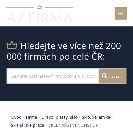
Mai
Men
Hledejte ve více než 200
000 firmách po celé ČR:
HLEDAT
Úvod
-
Firma
-
Dřevo, plasty, sklo
-
Sklo, keramika
-
Sklenářské práce
-
SKLENÁŘSTVÍ NONSTOP