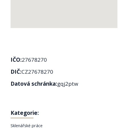
IČO:
27678270
DIČ:
CZ27678270
Datová schránka:
gqj2ptw
Kategorie:
Sklenářské práce