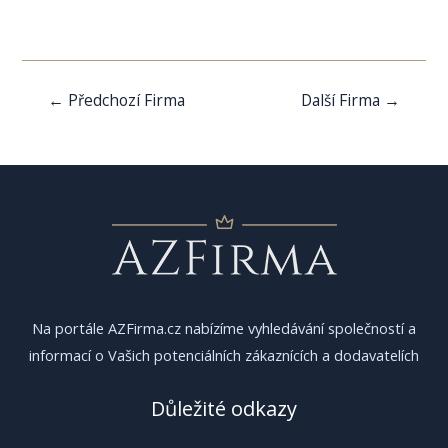
Navigace
←
Předchozí Firma
Další Firma
→
pro
příspěvek
Na portále AZFirma.cz nabízíme vyhledávání společností a
informací o Vašich potenciálních zákaznících a dodavatelích
Důležité odkazy