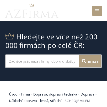
Mai
Men
Hledejte ve více než 200
000 firmách po celé ČR:
HLEDAT
Úvod
-
Firma
-
Doprava, dopravní technika
-
Doprava
-
Nákladní doprava - lehká, střední
-
SCHROJF VILÉM