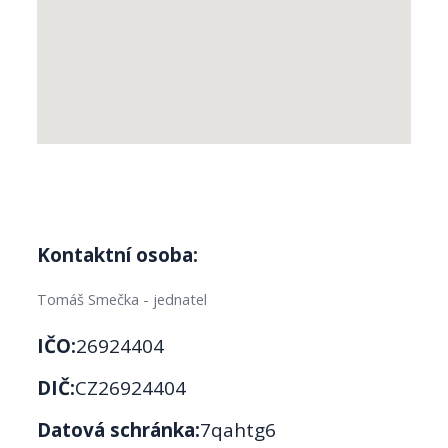
Kontaktní osoba:
Tomáš Smečka - jednatel
IČO:
26924404
DIČ:
CZ26924404
Datová schránka:
7qahtg6