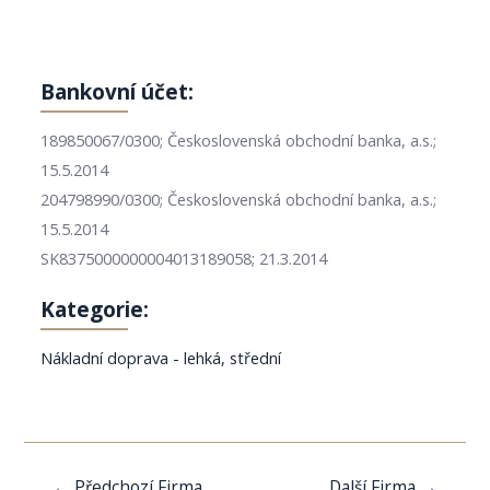
Bankovní účet:
189850067/0300; Československá obchodní banka, a.s.;
15.5.2014
204798990/0300; Československá obchodní banka, a.s.;
15.5.2014
SK8375000000004013189058; 21.3.2014
Kategorie:
Nákladní doprava - lehká, střední
Navigace
←
Předchozí Firma
Další Firma
→