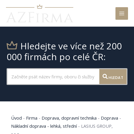
Mai
Men
Hledejte ve více než 200
000 firmách po celé ČR:
HLEDAT
Úvod
-
Firma
-
Doprava, dopravní technika
-
Doprava
-
Nákladní doprava - lehká, střední
-
LASIUS GROUP,
s.r.o.