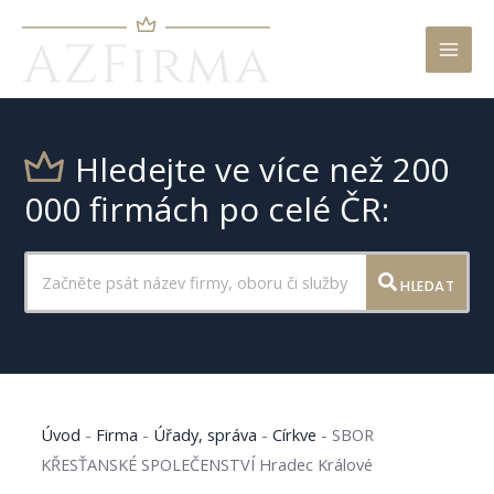
Mai
Men
Hledejte ve více než 200
000 firmách po celé ČR:
HLEDAT
Úvod
-
Firma
-
Úřady, správa
-
Církve
-
SBOR
KŘESŤANSKÉ SPOLEČENSTVÍ Hradec Králové