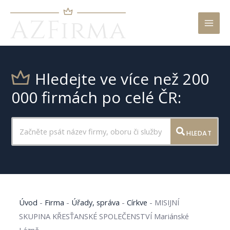
Mai
Men
Hledejte ve více než 200
000 firmách po celé ČR:
HLEDAT
Úvod
-
Firma
-
Úřady, správa
-
Církve
-
MISIJNÍ
SKUPINA KŘESŤANSKÉ SPOLEČENSTVÍ Mariánské
Lázně