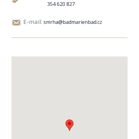
354 620 827
E-mail:
smrha@badmarienbad.cz