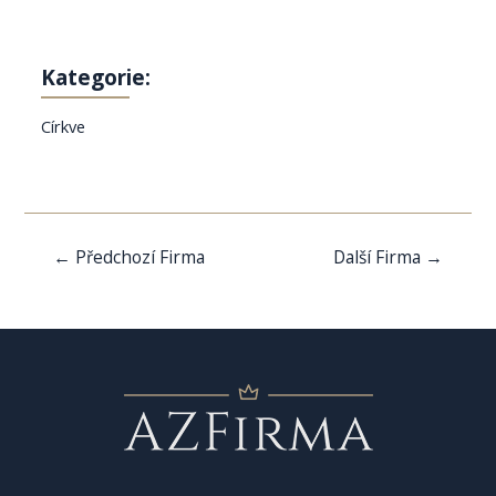
Kategorie:
Církve
Navigace
←
Předchozí Firma
Další Firma
→
pro
příspěvek