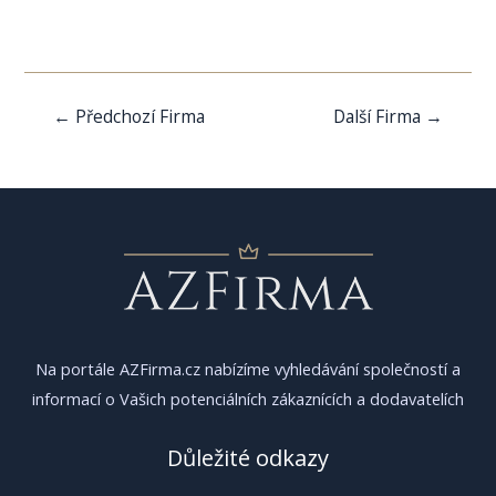
Navigace
←
Předchozí Firma
Další Firma
→
pro
příspěvek
Na portále AZFirma.cz nabízíme vyhledávání společností a
informací o Vašich potenciálních zákaznících a dodavatelích
Důležité odkazy