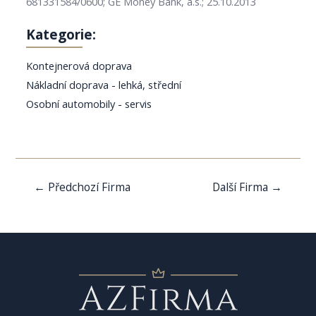
681331584/0600; GE Money Bank, a.s.; 25.10.2013
Kategorie:
Kontejnerová doprava
Nákladní doprava - lehká, střední
Osobní automobily - servis
Navigace
←
Předchozí Firma
Další Firma
→
pro
příspěvek