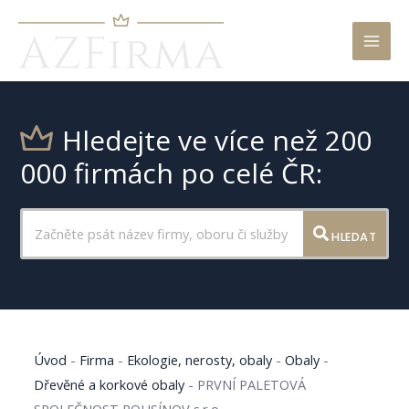
Mai
Men
Hledejte ve více než 200
000 firmách po celé ČR:
HLEDAT
Úvod
-
Firma
-
Ekologie, nerosty, obaly
-
Obaly
-
Dřevěné a korkové obaly
-
PRVNÍ PALETOVÁ
SPOLEČNOST ROUSÍNOV s.r.o.