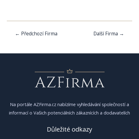
Navigace
←
Předchozí Firma
Další Firma
→
pro
příspěvek
Na portále AZFirma.cz nabízíme vyhledávání společností a
informací o Vašich potenciálních zákaznících a dodavatelích
Důležité odkazy